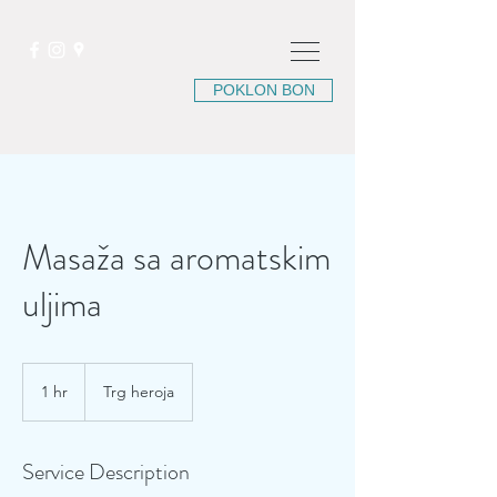
POKLON BON
Masaža sa aromatskim
uljima
1 hr
1
Trg heroja
h
Service Description