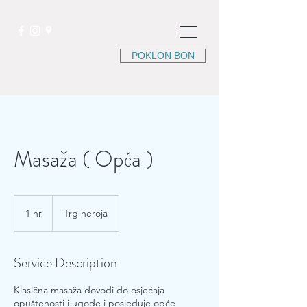
POKLON BON
Masaža ( Opća )
1 hr
1
Trg heroja
h
Service Description
Klasična masaža dovodi do osjećaja
opuštenosti i ugode i posjeduje opće