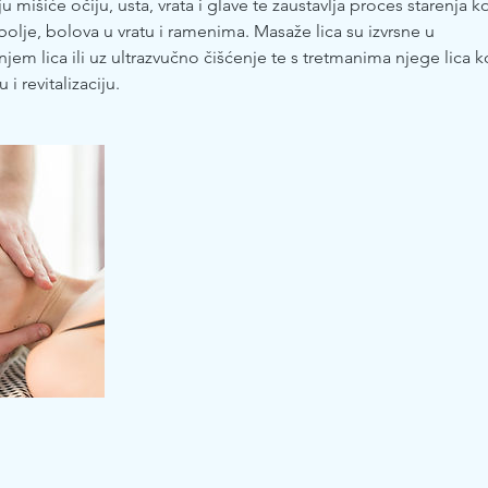
u mišiće očiju, usta, vrata i glave te zaustavlja proces starenja 
lje, bolova u vratu i ramenima. Masaže lica su izvrsne u
njem lica ili uz ultrazvučno čišćenje te s tretmanima njege lica k
i revitalizaciju.