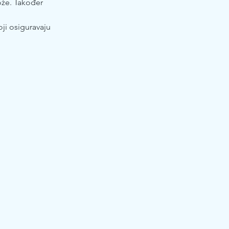
kože. Također
oji osiguravaju