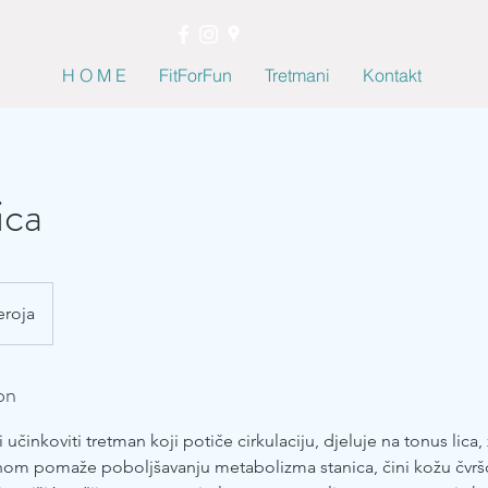
H O M E
FitForFun
Tretmani
Kontakt
ica
eroja
on
i učinkoviti tretman koji potiče cirkulaciju, djeluje na tonus lic
nom pomaže poboljšavanju metabolizma stanica, čini kožu čvr