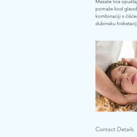
Masaže lica opuštaj
pomaže kod glavobo
kombinaciji s čišće
dubinsku hidrataciju 
Contact Details