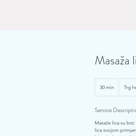
Masaža l
30 min
3
Trg h
0
m
Service Descripti
i
n
Masaže lica su brzi 
lica svojom primje