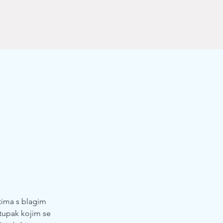
etima s blagim
stupak kojim se