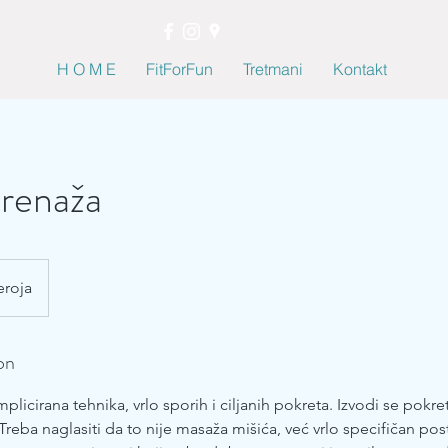
H O M E
FitForFun
Tretmani
Kontakt
renaža
eroja
on
mplicirana tehnika, vrlo sporih i ciljanih pokreta. Izvodi se pokr
Treba naglasiti da to nije masaža mišića, već vrlo specifičan po