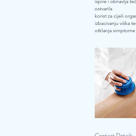
ispire i obnavlja t
ostvarila
korist za cijeli org
izbacivanju viška 
otklanja simptome „
Contact Details