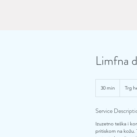
Limfna d
30 min
3
Trg h
0
m
Service Descripti
i
n
Izuzetno teška i ko
pritiskom na kožu. 