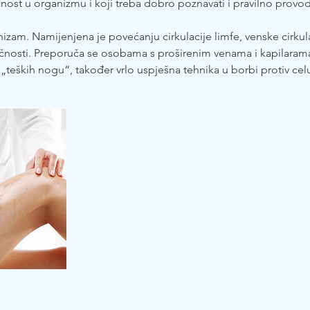
ečnost u organizmu i koji treba dobro poznavati i pravilno provodi
anizam. Namijenjena je povećanju cirkulacije limfe, venske cirkula
tečnosti. Preporuča se osobama s proširenim venama i kapilaram
teških nogu“, također vrlo uspješna tehnika u borbi protiv celu