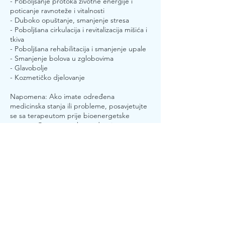
- Poboljšanje protoka životne energije i
poticanje ravnoteže i vitalnosti
- Duboko opuštanje, smanjenje stresa
- Poboljšana cirkulacija i revitalizacija mišića i
tkiva
- Poboljšana rehabilitacija i smanjenje upale
- Smanjenje bolova u zglobovima
- Glavobolje
- Kozmetičko djelovanje
Napomena: Ako imate određena
medicinska stanja ili probleme, posavjetujte
se sa terapeutom prije bioenergetske
masaže. Ovo se posebno odnosi na
pacijente sa srčanim tegobama i
kancerogenim oboljenjima.
Contact Details
Trg heroja 33, Sarajevo, Bosnia and
Herzegovina