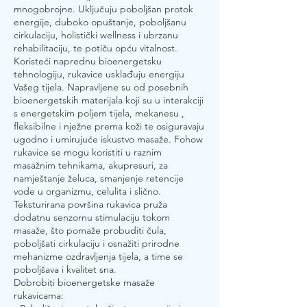
mnogobrojne. Uključuju poboljšan protok
energije, duboko opuštanje, poboljšanu
cirkulaciju, holistički wellness i ubrzanu
rehabilitaciju, te potiču opću vitalnost.
Koristeći naprednu bioenergetsku
tehnologiju, rukavice usklađuju energiju
Vašeg tijela. Napravljene su od posebnih
bioenergetskih materijala koji su u interakciji
s energetskim poljem tijela, mekanesu ,
fleksibilne i nježne prema koži te osiguravaju
ugodno i umirujuće iskustvo masaže. Fohow
rukavice se mogu koristiti u raznim
masažnim tehnikama, akupresuri, za
namještanje želuca, smanjenje retencije
vode u organizmu, celulita i slično.
Teksturirana površina rukavica pruža
dodatnu senzornu stimulaciju tokom
masaže, što pomaže probuditi čula,
poboljšati cirkulaciju i osnažiti prirodne
mehanizme ozdravljenja tijela, a time se
poboljšava i kvalitet sna.
Dobrobiti bioenergetske masaže
rukavicama: