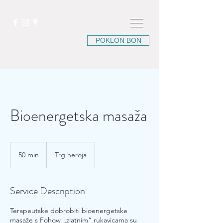
POKLON BON
Bioenergetska masaža
50 min
5
Trg heroja
0
m
i
Service Description
n
Terapeutske dobrobiti bioenergetske
masaže s Fohow „zlatnim“ rukavicama su